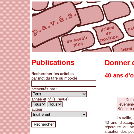
Publications
Donner d
Rechercher les articles
40 ans d'o
par mot du titre ou mot-clé :
présentés par :
année et n° (si revue):
Dura
l’événem
Sécurité 
auteur :
La veille
40 ans d’occupa
répercute au se
situation des po