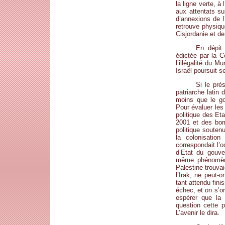
la ligne verte, à
aux attentats su
d’annexions de l
retrouve physiqu
Cisjordanie et d
En dépit
édictée par la C
l’illégalité du M
Israël poursuit se
Si le pré
patriarche latin
moins que le gou
Pour évaluer les 
politique des Et
2001 et des bom
politique soutenu
la colonisation
correspondait l’o
d’Etat du gouve
même phénomène 
Palestine trouva
l’Irak, ne peut
tant attendu finis
échec, et on s’or
espérer que la 
question cette p
L’avenir le dira.