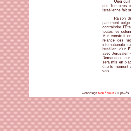
Quoi qu’il
des Territoires 
israélienne fait 
Raison de
parlement belge
contraindre l’Et
toutes les colon
Mur construit e
relance des nég
internationale s
israélien, d’un 
avec Jérusalem-
Demandons-leur e
sera mis en plac
être le moment d
voix.
webdesign
bien à vous
/ © pavés. 