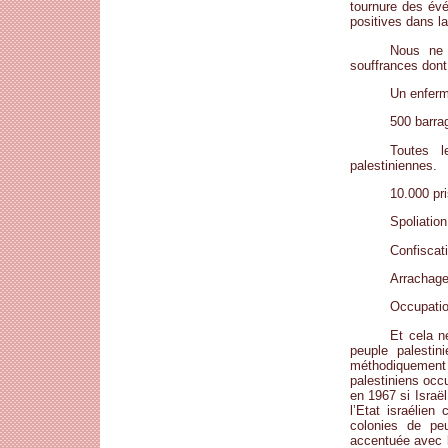
tournure des évé
positives dans la
Nous ne 
souffrances dont
Un enferm
500 barrag
Toutes l
palestiniennes.
10.000 pr
Spoliation
Confiscat
Arrachage 
Occupatio
Et cela n
peuple palestin
méthodiquement 
palestiniens occ
en 1967 si Israë
l’Etat israélien
colonies de peu
accentuée avec l