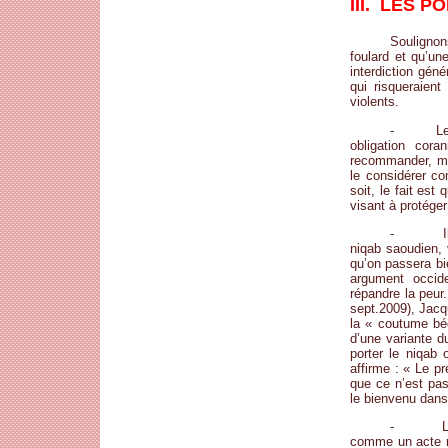
III. LES 
Soulignon
foulard et qu’un
interdiction gén
qui risqueraien
violents.
- Les adv
obligation cor
recommander, mai
le considérer co
soit, le fait es
visant à protég
- Ils ne
niqab saoudien, 
qu’on passera bi
argument occide
répandre la peur
sept.2009), Jacq
la « coutume béd
d’une variante d
porter le niqab
affirme : « Le p
que ce n’est pa
le bienvenu dan
- L’inter
comme un acte ra