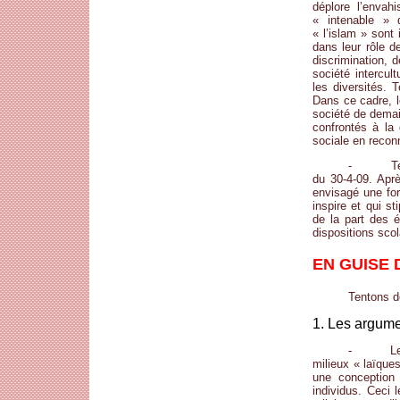
déplore l’envah
« intenable » 
« l’islam » sont
dans leur rôle d
discrimination, 
société intercul
les diversités. 
Dans ce cadre, le
société de demai
confrontés à la 
sociale en reconn
- Termin
du 30-4-09. Apr
envisagé une for
inspire et qui s
de la part des é
dispositions scol
EN GUISE
Tentons d
1. Les argumen
- Les arg
milieux « laïque
une conception 
individus. Ceci