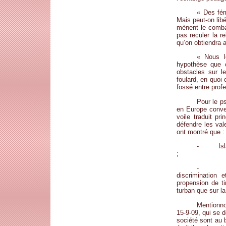
« Des fém
Mais peut-on libé
mènent le combat
pas reculer la re
qu’on obtiendra a
« Nous l
hypothèse que c
obstacles sur l
foulard, en quoi 
fossé entre prof
Pour le p
en Europe converg
voile traduit pr
défendre les val
ont montré que :
- Islamop
;
- L’host
discrimination 
propension de ti
turban que sur la
Mentionno
15-9-09, qui se 
société sont au 