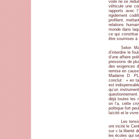
voile ne se rédui
véhicule une con
rapports avec l
rigidement codif
profilent, metta
relations humai
monde dans laque
ce qui constitu
être soumises à d
Selon Ma
d’interdire le fou
d’une affaire pol
pressions de plus
des exigences de
remise en cause 
Madame D. PLA
conclut : « en t
est indispensable
qu’un instrument
questionnement…
déjà toutes les 
on l’a, cette cr
politique fort pe
laïcité et le viv
Les tensio
ont incité le Cen
sur « la liberté
les écoles qui s