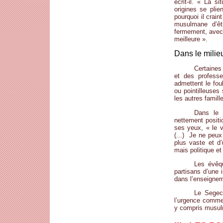
écrit-il. « La s
origines se pli
pourquoi il crai
musulmane d’êt
fermement, avec 
meilleure ».
Dans le milie
Certaines
et des profess
admettent le fou
ou pointilleuses
les autres famill
Dans le 
nettement positi
ses yeux, « le 
(...) Je ne peu
plus vaste et d’
mais politique et
Les évêqu
partisans d’une 
dans l’enseignem
Le Segec
l’urgence comme 
y compris musu