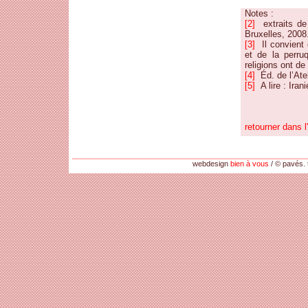
Notes :
[2]
extraits de 
Bruxelles, 2008
[3]
Il convient d
et de la perr
religions ont d
[4]
Éd. de l’Atel
[5]
A lire : Iran
retourner dans l'
webdesign
bien à vous
/ © pavés. 