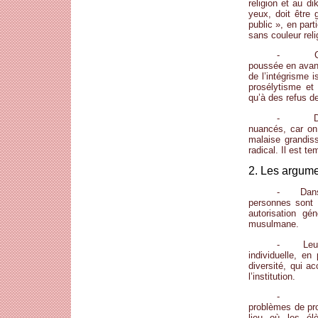
religion et au d
yeux, doit être 
public », en part
sans couleur reli
- Ces mi
poussée en avant 
de l’intégrisme 
prosélytisme et
qu’à des refus de
- Dans l
nuancés, car on 
malaise grandiss
radical. Il est t
2. Les argumen
- Dans le
personnes sont 
autorisation gé
musulmane.
- Leurs a
individuelle, en
diversité, qui a
l’institution.
- A leur
problèmes de pro
lieu où les él