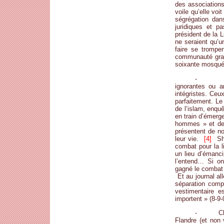
des associations
voile qu’elle voi
ségrégation dan
juridiques et p
président de la
ne seraient qu’
faire se trompe
communauté grand
soixante mosquée
- C’est 
ignorantes ou 
intégristes. Ceu
parfaitement. L
de l’islam, enqu
en train d’émerg
hommes » et dev
présentent de no
leur vie.
[4]
Shi
combat pour la l
un lieu d’émanci
l’entend… Si on
gagné le combat 
Et au journal a
séparation comp
vestimentaire e
importent » (8-9-
- Chroni
Flandre (et non 