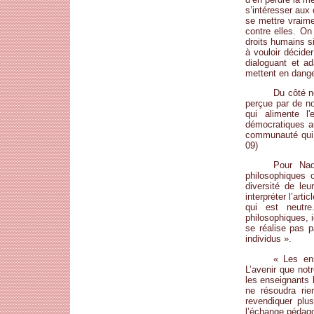
s’intéresser aux
se mettre vraime
contre elles. On
droits humains s
à vouloir décid
dialoguant et a
mettent en danger
Du côté n
perçue par de n
qui alimente l'
démocratiques au
communauté qui s
09)
Pour Nad
philosophiques o
diversité de le
interpréter l’ar
qui est neutre
philosophiques, 
se réalise pas p
individus ».
« Les ens
L’avenir que not
les enseignants l
ne résoudra rien
revendiquer plus
l’échange pédag