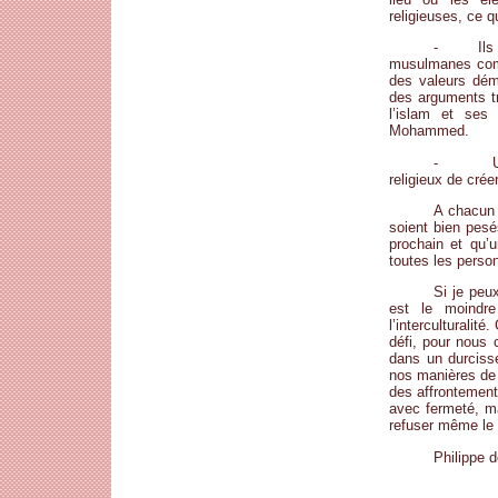
religieuses, ce q
- Ils sou
musulmanes com
des valeurs démo
des arguments tr
l’islam et ses
Mohammed.
- Un tel
religieux de crée
A chacun 
soient bien pesé
prochain et qu’u
toutes les perso
Si je peu
est le moindre
l’interculturalit
défi, pour nous 
dans un durciss
nos manières de 
des affrontement
avec fermeté, m
refuser même le 
Philippe 