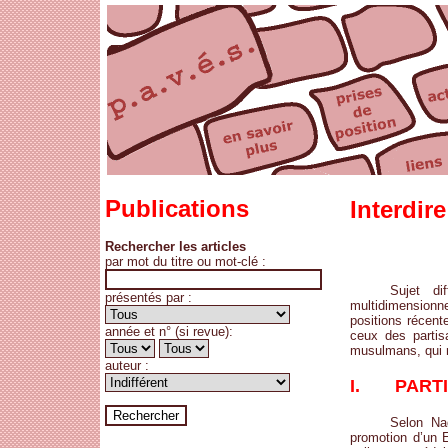
Publications
Interdir
Rechercher les articles
par mot du titre ou mot-clé :
Sujet d
présentés par :
multidimensionn
positions récent
année et n° (si revue):
ceux des partisa
musulmans, qui n
auteur :
I. PARTIS
Selon Na
promotion d’un E