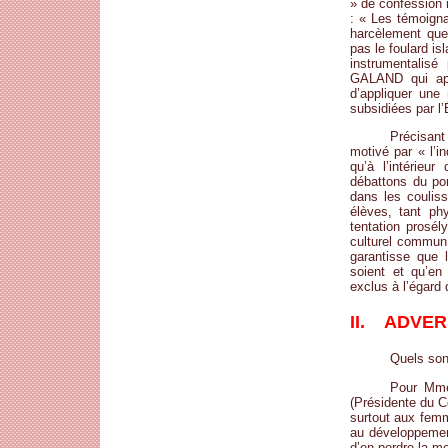
» de confession 
: « Les témoigna
harcèlement que
pas le foulard i
instrumentalisé
GALAND qui appe
d’appliquer une
subsidiées par l’
Précisant
motivé par « l’in
qu’à l’intérieu
débattons du por
dans les couliss
élèves, tant phy
tentation prosé
culturel commun
garantisse que 
soient et qu’en 
exclus à l’égard 
II. ADVER
Quels sont
Pour Mm
(Présidente du C
surtout aux femme
au développement
d’en perdre la m