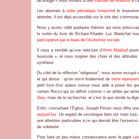
de Bouge » nous invitent à une
matinée de réflexion
à ce
Les abonnés à
notre périodique trimestrie
l le trouvero
attendre, il est déjà accessible sur le site des communa
Nous y avons ciblé quelques thèmes qui nous préoccupa
la sortie du livre de Bichara Khader. Luc Maréchal nou
participative par le biais de l’économie sociale
.
Il nous a semblé qu’une relecture d’
Amin Maalouf
pourr
boussole », et nous inspirer des choix et des attitude
synthèse.
Du côté de la réflexion "religieuse", nous avons essayé
et qui divise : qu’en est-il finalement de
notre représen
petit livre d’un auteur suisse nous aide à poser les qu
certain Rocco qui se définit comme « un athée qui aime
Dieu,
mais de le rechercher, et c'est là que réside la dign
Enfin, concernant l’Église, Joseph Pirson nous offre une
aujourd’hui
. Un regard de sociologue bien sûr mais tout 
une attention particulière à ce qui devrait être l’essen
de solidarité.
Pour faire un peu mieux connaissance avec le pape
Léo