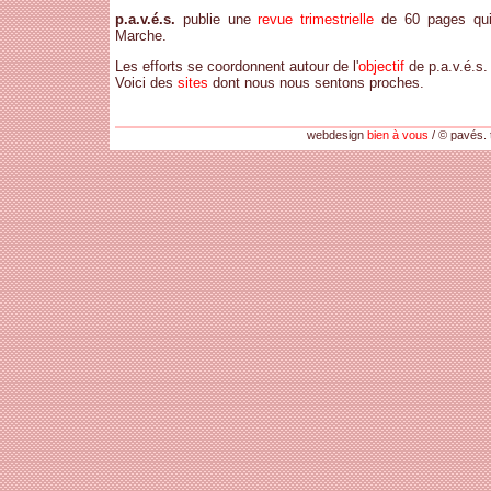
p.a.v.é.s.
publie une
revue trimestrielle
de 60 pages qui 
Marche.
Les efforts se coordonnent autour de l'
objectif
de p.a.v.é.s.
Voici des
sites
dont nous nous sentons proches.
webdesign
bien à vous
/ © pavés. 