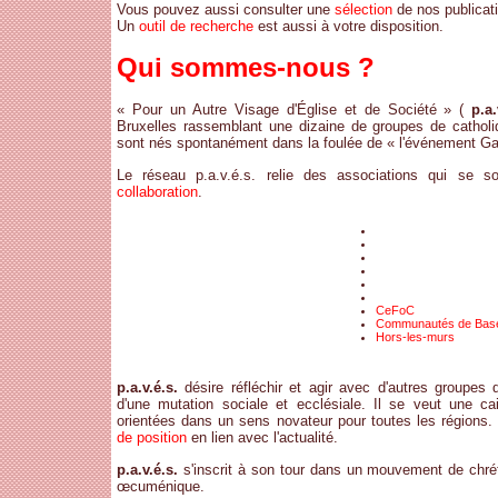
Vous pouvez aussi consulter une
sélection
de nos publicat
Un
outil de recherche
est aussi à votre disposition.
Qui sommes-nous ?
« Pour un Autre Visage d'Église et de Société » (
p.a.
Bruxelles rassemblant une dizaine de groupes de catholiq
sont nés spontanément dans la foulée de « l'événement Gai
Le réseau p.a.v.é.s. relie des associations qui se
collaboration
.
CeFoC
Communautés de Bas
Hors-les-murs
p.a.v.é.s.
désire réfléchir et agir avec d'autres groupes 
d'une mutation sociale et ecclésiale. Il se veut une c
orientées dans un sens novateur pour toutes les régions. 
de position
en lien avec l'actualité.
p.a.v.é.s.
s'inscrit à son tour dans un mouvement de chréti
œcuménique.